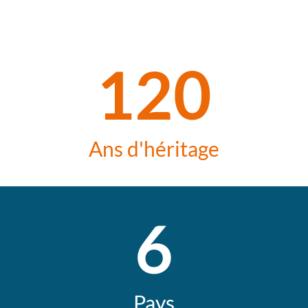
120
Ans d'héritage
6
Pays