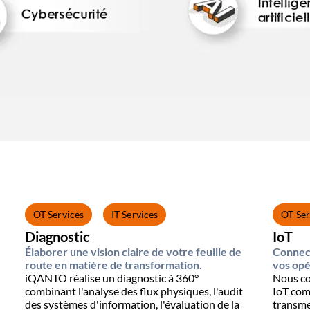
OT Services
IT Services
OT Ser
Diagnostic
IoT
Élaborer une vision claire de votre feuille de
Connec
route en matière de transformation.
vos opé
iQANTO réalise un diagnostic à 360°
Nous co
combinant l'analyse des flux physiques, l'audit
IoT comp
des systèmes d'information, l'évaluation de la
transme