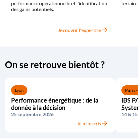
performance opérationnelle et l'identification
terrain.
des gains potentiels.
arrow_forward
Découvrir l'expertise
On se retrouve bientôt ?
Lyon
Paris 
Performance énergétique : de la
IBS PA
donnée à la décision
Syst
25 septembre 2026
14 & 15
arrow_forward
Je m'inscris