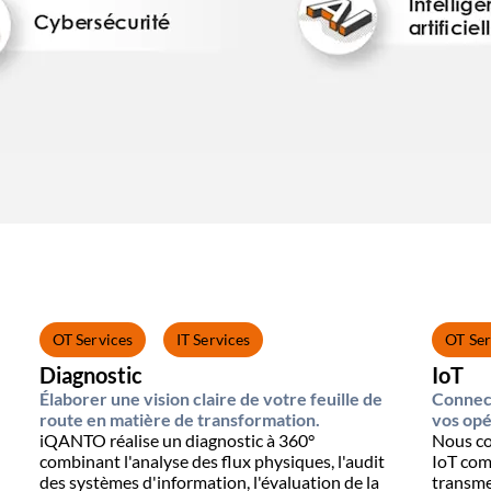
OT Services
IT Services
OT Ser
Diagnostic
IoT
Élaborer une vision claire de votre feuille de
Connec
route en matière de transformation.
vos opé
iQANTO réalise un diagnostic à 360°
Nous co
combinant l'analyse des flux physiques, l'audit
IoT comp
des systèmes d'information, l'évaluation de la
transme