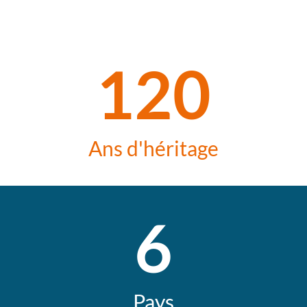
120
Ans d'héritage
6
Pays