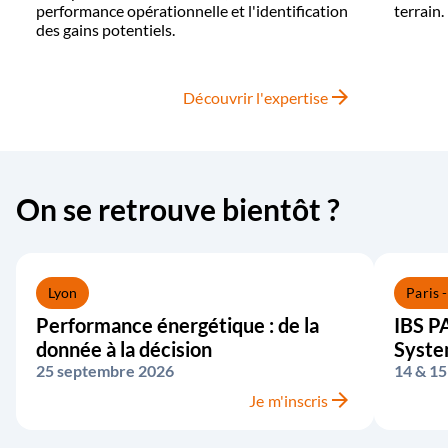
performance opérationnelle et l'identification
terrain.
des gains potentiels.
arrow_forward
Découvrir l'expertise
On se retrouve bientôt ?
Lyon
Paris 
Performance énergétique : de la
IBS PA
donnée à la décision
Syst
25 septembre 2026
14 & 15
arrow_forward
Je m'inscris