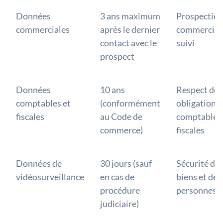
Données
3 ans maximum
Prospectio
commerciales
après le dernier
commerciale
contact avec le
suivi
prospect
Données
10 ans
Respect des
comptables et
(conformément
obligations
fiscales
au Code de
comptables 
commerce)
fiscales
Données de
30 jours (sauf
Sécurité de
vidéosurveillance
en cas de
biens et des
procédure
personnes
judiciaire)