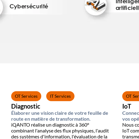
OT Services
IT Services
OT Ser
Diagnostic
IoT
Élaborer une vision claire de votre feuille de
Connec
route en matière de transformation.
vos opé
iQANTO réalise un diagnostic à 360°
Nous co
combinant l'analyse des flux physiques, l'audit
IoT comp
des systèmes d'information, l'évaluation de la
transme