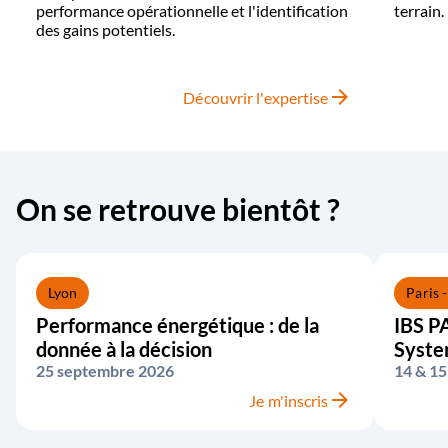
performance opérationnelle et l'identification
terrain.
des gains potentiels.
arrow_forward
Découvrir l'expertise
On se retrouve bientôt ?
Lyon
Paris 
Performance énergétique : de la
IBS PA
donnée à la décision
Syst
25 septembre 2026
14 & 15
arrow_forward
Je m'inscris