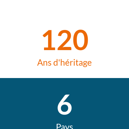
120
Ans d'héritage
6
Pays