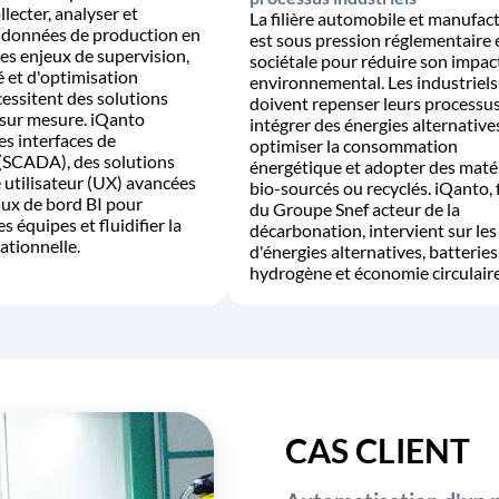
llecter, analyser et
La filière automobile et manufac
s données de production en
est sous pression réglementaire 
Les enjeux de supervision,
sociétale pour réduire son impac
é et d'optimisation
environnemental. Les industriels
essitent des solutions
doivent repenser leurs processus
sur mesure. iQanto
intégrer des énergies alternative
s interfaces de
optimiser la consommation
(SCADA), des solutions
énergétique et adopter des maté
 utilisateur (UX) avancées
bio-sourcés ou recyclés. iQanto, f
aux de bord BI pour
du Groupe Snef acteur de la
 équipes et fluidifier la
décarbonation, intervient sur les
ationnelle.
d'énergies alternatives, batteries
hydrogène et économie circulaire
CAS CLIENT