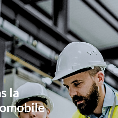
s la
omobile