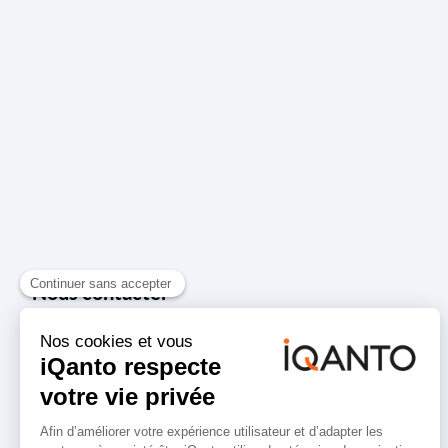
Nous contacter
87 Avenue Ibrahim Ali
MARSEILLE
France
Nous contacter