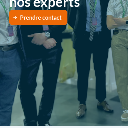
nos experts
Prendre contact
arrow_forward