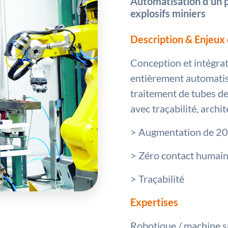
Automatisation d'un p
explosifs miniers
Description & Enjeux 
Conception et intégrat
entièrement automatisé
traitement de tubes d
avec traçabilité, archi
> Augmentation de 20 
> Zéro contact humain 
> Traçabilité
Expertises
Robotique / machine s