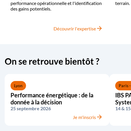
performance opérationnelle et l'identification
terrain.
des gains potentiels.
arrow_forward
Découvrir l'expertise
On se retrouve bientôt ?
Lyon
Paris 
Performance énergétique : de la
IBS PA
donnée à la décision
Syst
25 septembre 2026
14 & 15
arrow_forward
Je m'inscris