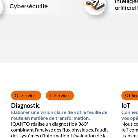
OT Services
IT Services
OT Ser
Diagnostic
IoT
Élaborer une vision claire de votre feuille de
Connec
route en matière de transformation.
vos opé
iQANTO réalise un diagnostic à 360°
Nous co
combinant l'analyse des flux physiques, l'audit
IoT comp
des systèmes d'information, l'évaluation de la
transme