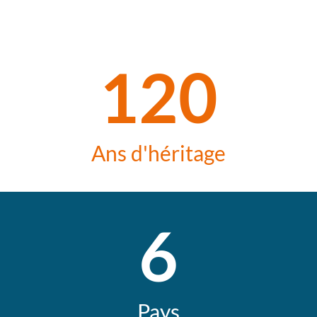
120
Ans d'héritage
6
Pays