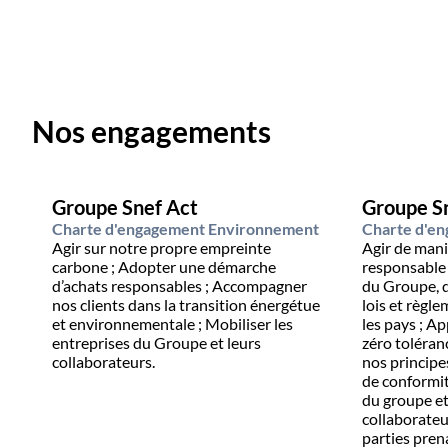
Nos engagements
Groupe Snef Act
Groupe Sn
Charte d'engagement Environnement
Charte d'e
Agir sur notre propre empreinte
Agir de mani
carbone ; Adopter une démarche
responsable 
d’achats responsables ; Accompagner
du Groupe, 
nos clients dans la transition énergétue
lois et règl
et environnementale ; Mobiliser les
les pays ; Appliquer une politique de
entreprises du Groupe et leurs
zéro toléra
collaborateurs.
nos principe
de conformité ; Préserver la ré
du groupe et
collaborateur
parties pren