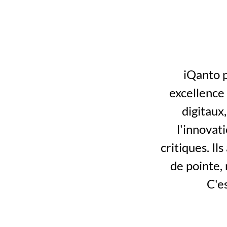
 iQanto porte les valeurs du Groupe SNEF : rigueur, sécurité, 
excellence 
digitaux,
l'innovat
critiques. Il
de pointe, 
C'es