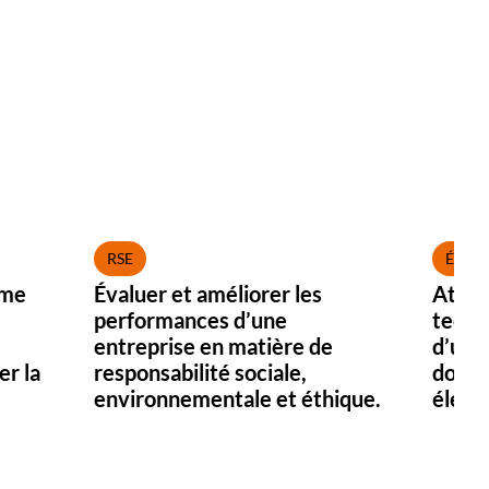
RSE
ÉLECT
ème
Évaluer et améliorer les
Attes
performances d’une
techn
entreprise en matière de
d’une
er la
responsabilité sociale,
domai
environnementale et éthique.
élect